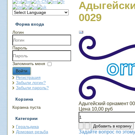
Адыгейски
0029
Форма входа
Логин
Пароль
Запомнить меня
Войти
Регистрация
Забыли логин?
Забыли пароль?
Корзина
Адыгейский орнамент 0
Корзина пуста
Цена
10,00 руб
Категории
Геральдика
Домовая резьба
Задайте вопрос по этому