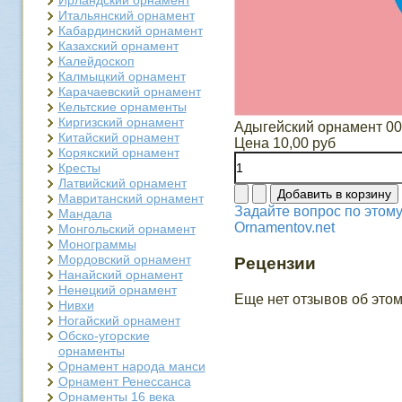
Итальянский орнамент
Кабардинский орнамент
Казахский орнамент
Калейдоскоп
Калмыцкий орнамент
Карачаевский орнамент
Кельтские орнаменты
Киргизский орнамент
Адыгейский орнамент 0
Китайский орнамент
Цена
10,00 руб
Корякский орнамент
Кресты
Латвийский орнамент
Мавританский орнамент
Задайте вопрос по этому
Мандала
Ornamentov.net
Монгольский орнамент
Монограммы
Мордовский орнамент
Рецензии
Нанайский орнамент
Ненецкий орнамент
Еще нет отзывов об этом
Нивхи
Ногайский орнамент
Обско-угорские
орнаменты
Орнамент народа манси
Орнамент Ренессанса
Орнаменты 16 века