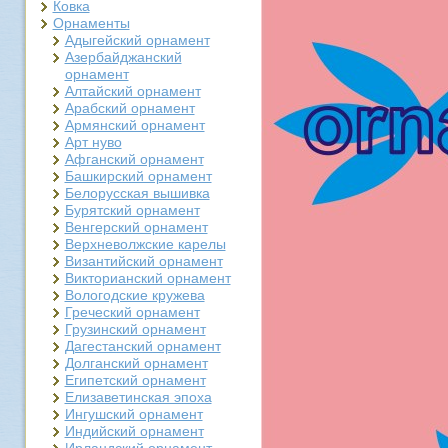
Ковка
Орнаменты
Адыгейский орнамент
Азербайджанский
орнамент
Алтайский орнамент
Арабский орнамент
Армянский орнамент
Арт нуво
Афганский орнамент
Башкирский орнамент
Белорусская вышивка
Бурятский орнамент
Венгерский орнамент
Верхневолжские карелы
Византийский орнамент
Викторианский орнамент
Вологодские кружева
Греческий орнамент
Грузинский орнамент
Дагестанский орнамент
Долганский орнамент
Египетский орнамент
Елизаветинская эпоха
Ингушский орнамент
Индийский орнамент
Ирландский орнамент