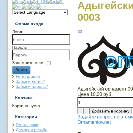
Адыгейски
0003
Форма входа
Логин
Пароль
Запомнить меня
Войти
Регистрация
Забыли логин?
Забыли пароль?
Адыгейский орнамент 0
Цена
10,00 руб
Корзина
Корзина пуста
Категории
Задайте вопрос по этому
Ornamentov.net
Геральдика
Домовая резьба