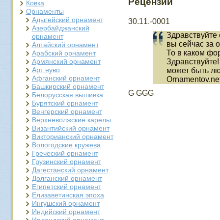
Рецензии
Ковка
Орнаменты
Адыгейский орнамент
30.11.-0001
Азербайджанский
Здравствуйте 
орнамент
вы сейчас за 
Алтайский орнамент
То в каком фо
Арабский орнамент
Армянский орнамент
Здравствуйте!
Арт нуво
может быть лю
Афганский орнамент
Ornamentov.ne
Башкирский орнамент
G GGG
Белорусская вышивка
Бурятский орнамент
Венгерский орнамент
Верхневолжские карелы
Византийский орнамент
Викторианский орнамент
Вологодские кружева
Греческий орнамент
Грузинский орнамент
Дагестанский орнамент
Долганский орнамент
Египетский орнамент
Елизаветинская эпоха
Ингушский орнамент
Индийский орнамент
Ирландский орнамент