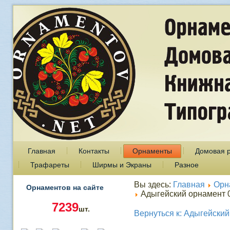
Главная
Контакты
Орнаменты
Домовая 
Трафареты
Ширмы и Экраны
Разное
Вы здесь:
Главная
Орн
Орнаментов на сайте
Адыгейский орнамент 
7239
шт.
Вернуться к: Адыгейски