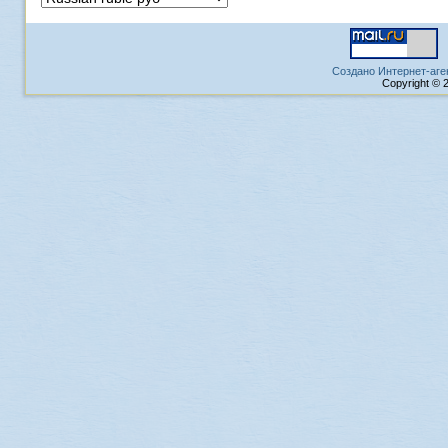
Создано Интернет-аге
Copyright © 2