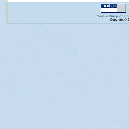
Создано Интернет-аге
Copyright © 2