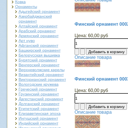
Ковка
Орнаменты
Адыгейский орнамент
Азербайджанский
орнамент
Финский орнамент 000
Алтайский орнамент
Арабский орнамент
Цена:
60,00 руб
Армянский орнамент
Арт нуво
Афганский орнамент
Башкирский орнамент
Белорусская вышивка
Описание товара
Бурятский орнамент
Венгерский орнамент
Верхневолжские карелы
Византийский орнамент
Финский орнамент 000
Викторианский орнамент
Вологодские кружева
Греческий орнамент
Цена:
60,00 руб
Грузинский орнамент
Дагестанский орнамент
Долганский орнамент
Египетский орнамент
Описание товара
Елизаветинская эпоха
Ингушский орнамент
Индийский орнамент
Ирландский орнамент