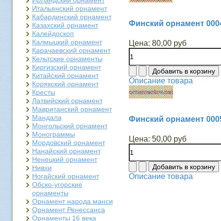
Итальянский орнамент
Кабардинский орнамент
Финский орнамент 000
Казахский орнамент
Калейдоскоп
Калмыцкий орнамент
Цена:
80,00 руб
Карачаевский орнамент
Кельтские орнаменты
Киргизский орнамент
Китайский орнамент
Описание товара
Корякский орнамент
Кресты
Латвийский орнамент
Мавританский орнамент
Мандала
Финский орнамент 000
Монгольский орнамент
Монограммы
Цена:
50,00 руб
Мордовский орнамент
Нанайский орнамент
Ненецкий орнамент
Нивхи
Ногайский орнамент
Описание товара
Обско-угорские
орнаменты
Орнамент народа манси
Орнамент Ренессанса
Орнаменты 16 века