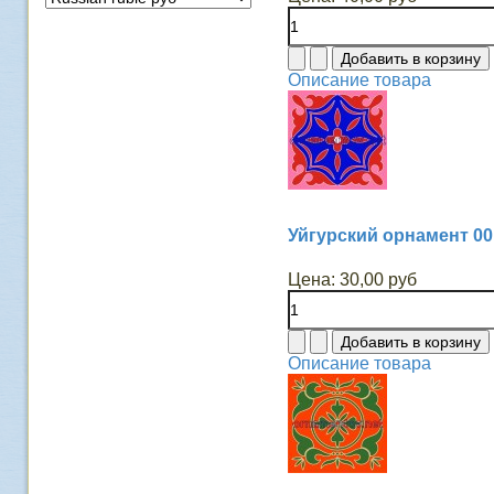
Описание товара
Уйгурский орнамент 00
Цена:
30,00 руб
Описание товара