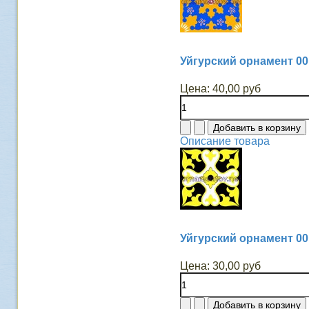
Уйгурский орнамент 00
Цена:
40,00 руб
Описание товара
Уйгурский орнамент 00
Цена:
30,00 руб