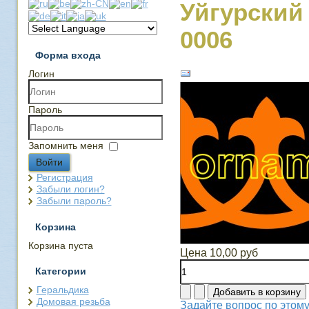
Уйгурский
0006
Форма входа
Логин
Пароль
Запомнить меня
Войти
Регистрация
Забыли логин?
Забыли пароль?
Корзина
Корзина пуста
Цена
10,00 руб
Категории
Геральдика
Домовая резьба
Задайте вопрос по этому