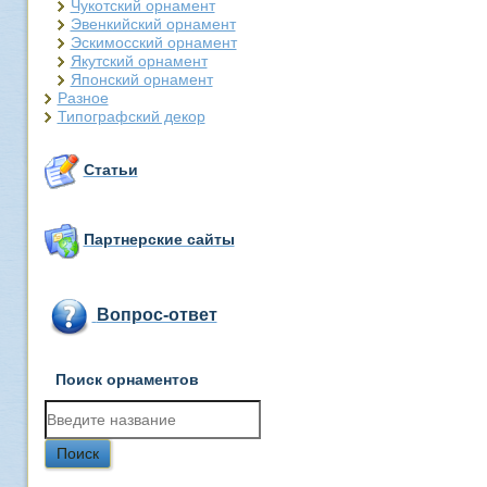
Чукотский орнамент
Эвенкийский орнамент
Эскимосский орнамент
Якутский орнамент
Японский орнамент
Разное
Типографский декор
Статьи
Партнерские сайты
Вопрос-ответ
Поиск орнаментов