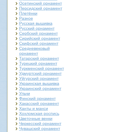
Осетинский орнамент
Персидский орнамент
Плетёнки
Разное
Русская вышивка
Русский орнамент
Сербский орнамент
Сирийский орнамент
Скифский орнамент
Средневековый
орнамент
Татарский орнамент
Турецкий орнамент
Туркменский орнамент
Удмуртский орнамент
Уйгурский орнамент
Украинская вышивка
Украинский орнамент
Ульчи
Финский орнамент
Хакасский орнамент
Ханты и манси
Хохломская роспись
Цветочные венки
Черкесский орнамент
Чувашский орнамент