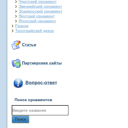
Чукотский орнамент
Эвенкийский орнамент
Эскимосский орнамент
Якутский орнамент
Японский орнамент
Разное
Типографский декор
Статьи
Партнерские сайты
Вопрос-ответ
Поиск орнаментов