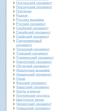
Осетинский орнамент
Персидский орнамент
Плетёнки
Разное
Русская вышивка
Русский орнамент
Сербский орнамент
Сирийский орнамент
Скифский орнамент
Средневековый
орнамент
Татарский орнамент
Турецкий орнамент
Туркменский орнамент
Удмуртский орнамент
Уйгурский орнамент
Украинская вышивка
Украинский орнамент
Ульчи
Финский орнамент
Хакасский орнамент
Ханты и манси
Хохломская роспись
Цветочные венки
Черкесский орнамент
Чувашский орнамент