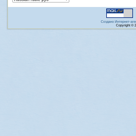
Создано Интернет-аге
Copyright © 2