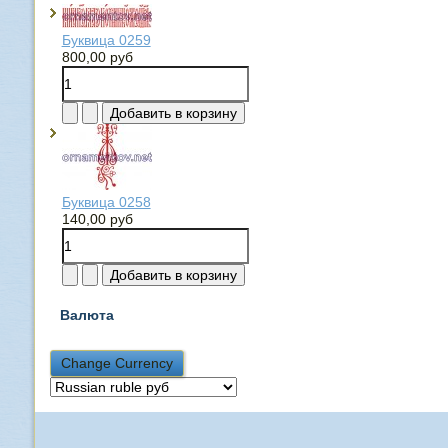
Буквица 0259
800,00 руб
Буквица 0258
140,00 руб
Валюта