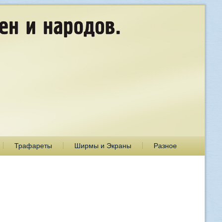
Трафареты
Ширмы и Экраны
Разное