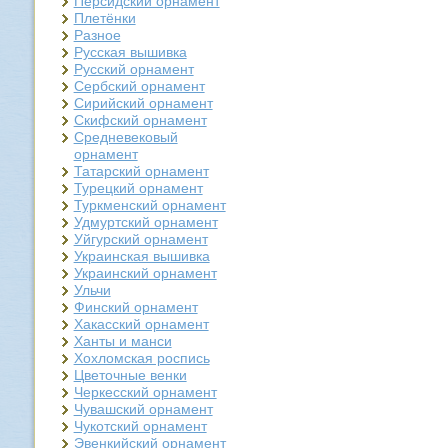
Персидский орнамент
Плетёнки
Разное
Русская вышивка
Русский орнамент
Сербский орнамент
Сирийский орнамент
Скифский орнамент
Средневековый
орнамент
Татарский орнамент
Турецкий орнамент
Туркменский орнамент
Удмуртский орнамент
Уйгурский орнамент
Украинская вышивка
Украинский орнамент
Ульчи
Финский орнамент
Хакасский орнамент
Ханты и манси
Хохломская роспись
Цветочные венки
Черкесский орнамент
Чувашский орнамент
Чукотский орнамент
Эвенкийский орнамент