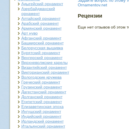
Задайте вопрос по этому т
Адыгейский орнамент
Ornamentov.net
Азербайджанский
орнамент
Рецензии
Алтайский орнамент
Арабский орнамент
Еще нет отзывов об этом т
Армянский орнамент
Арт нуво
Афганский орнамент
Башкирский орнамент
Белорусская вышивка
Бурятский орнамент
Венгерский орнамент
Верхневолжские карелы
Византийский орнамент
Викторианский орнамент
Вологодские кружева
Греческий орнамент
Грузинский орнамент
Дагестанский орнамент
Долганский орнамент
Египетский орнамент
Елизаветинская эпоха
Ингушский орнамент
Индийский орнамент
Ирландский орнамент
Итальянский орнамент