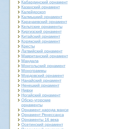
Кабардинский орнамент
Казахский орнамент
Калейдоскоп
Калмыцкий орнамент
Карачаевский орнамент
Кельтские орнаменты
Киргизский орнамент
Китайский орнамент
Корякский орнамент
Кресты
Латвийский орнамент
Мавританский орнамент
Мандала
Монгольский орнамент
Монограммы
Мордовский орнамент
Нанайский орнамент
Ненецкий орнамент
Нивхи
Ногайский орнамент
Обско-угорские
орнаменты
Орнамент народа манси
Орнамент Ренессанса
Орнаменты 16 века
Осетинский орнамент