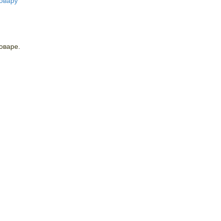
овару
оваре.