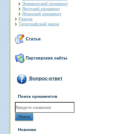
Эскимосский орнамент
Якутский орнамент
Японский орнамент
Разное
Типографский декор
Статьи
Партнерские сайты
Вопрос-ответ
Поиск орнаментов
Новинки