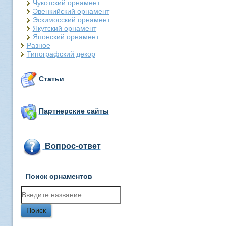
Чукотский орнамент
Эвенкийский орнамент
Эскимосский орнамент
Якутский орнамент
Японский орнамент
Разное
Типографский декор
Статьи
Партнерские сайты
Вопрос-ответ
Поиск орнаментов