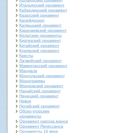
Итальянский орнамент
Кабардинский орнамент
Казахский орнамент
Калейдоскоп
Калмыцкий орнамент
Карачаевский орнамент
Кельтские орнаменты
Киргизский орнамент
Китайский орнамент
Корякский орнамент
Кресты
Латвийский орнамент
Мавританский орнамент
Мандала
Монгольский орнамент
Монограммы
Мордовский орнамент
Нанайский орнамент
Ненецкий орнамент
Нивхи
Ногайский орнамент
Обско-угорские
орнаменты
Орнамент народа манси
Орнамент Ренессанса
Орнаменты 16 века