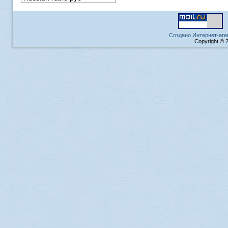
Создано Интернет-аге
Copyright © 2