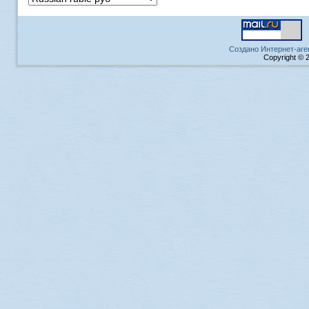
Создано Интернет-аге
Copyright © 2