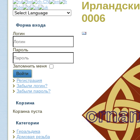
Ирландски
0006
Форма входа
Логин
Пароль
Запомнить меня
Войти
Регистрация
Забыли логин?
Забыли пароль?
Корзина
Корзина пуста
Категории
Геральдика
Домовая резьба