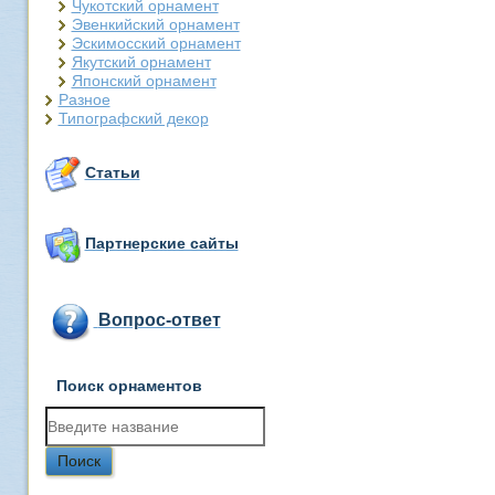
Чукотский орнамент
Эвенкийский орнамент
Эскимосский орнамент
Якутский орнамент
Японский орнамент
Разное
Типографский декор
Статьи
Партнерские сайты
Вопрос-ответ
Поиск орнаментов