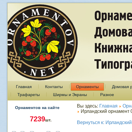
Главная
Контакты
Орнаменты
Домовая 
Трафареты
Ширмы и Экраны
Разное
Вы здесь:
Главная
Орн
Орнаментов на сайте
Ирландский орнамент 
7239
шт.
Вернуться к: Ирландски