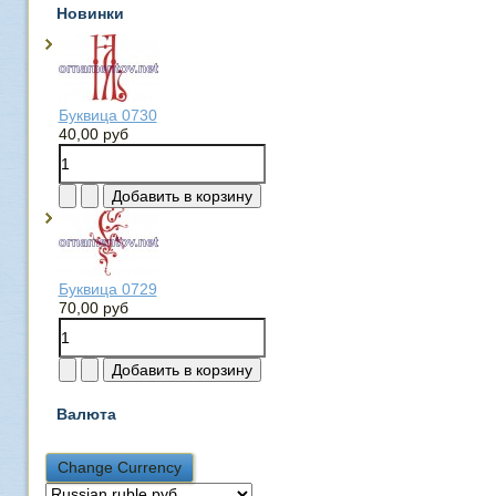
Новинки
Буквица 0730
40,00 руб
Буквица 0729
70,00 руб
Валюта