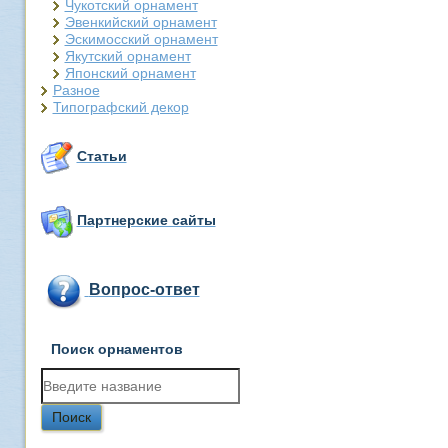
Чукотский орнамент
Эвенкийский орнамент
Эскимосский орнамент
Якутский орнамент
Японский орнамент
Разное
Типографский декор
Статьи
Партнерские сайты
Вопрос-ответ
Поиск орнаментов