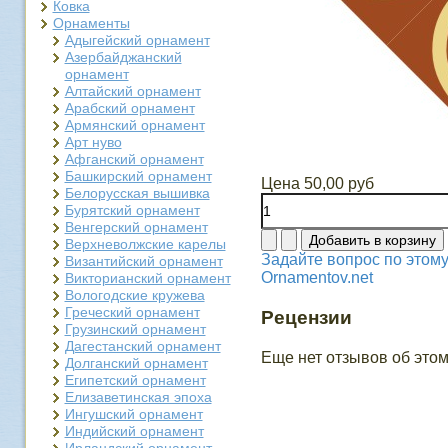
Ковка
Орнаменты
Адыгейский орнамент
Азербайджанский
орнамент
Алтайский орнамент
Арабский орнамент
Армянский орнамент
Арт нуво
Афганский орнамент
Башкирский орнамент
Цена
50,00 руб
Белорусская вышивка
Бурятский орнамент
Венгерский орнамент
Верхневолжские карелы
Задайте вопрос по этому
Византийский орнамент
Ornamentov.net
Викторианский орнамент
Вологодские кружева
Греческий орнамент
Рецензии
Грузинский орнамент
Дагестанский орнамент
Еще нет отзывов об этом
Долганский орнамент
Египетский орнамент
Елизаветинская эпоха
Ингушский орнамент
Индийский орнамент
Ирландский орнамент