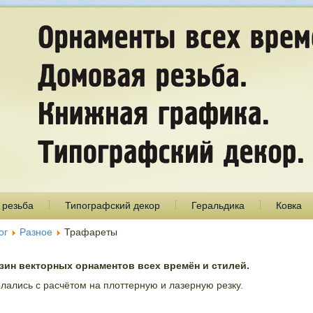
 резьба
Типографский декор
Геральдика
Ковка
ог
Разное
Трафареты
ин векторных орнаментов всех времён и стилей.
лались с расчётом на плоттерную и лазерную резку.