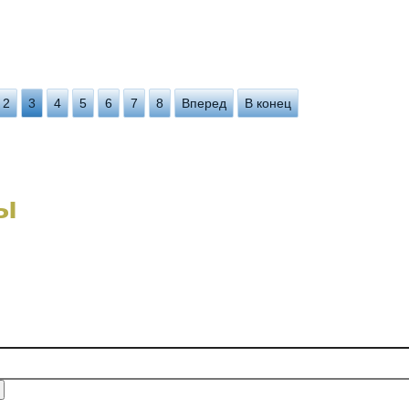
2
3
4
5
6
7
8
Вперед
В конец
ы