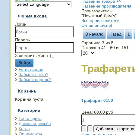
Название товара +/-
Название производителя
Производитель:
"Печатный ДомЪ"
Форма входа
Все производители
Логин
Ornamentov.net
В начало
Назад
1
Пароль
Страница 3 из 8
Показано 41 - 60 из 151
Запомнить меня
Войти
Трафарет
Регистрация
Забыли логин?
Забыли пароль?
Корзина
Корзина пуста
Трафарет 0150
Категории
Цена:
60,00 руб
Геральдика
Домовая резьба
Ковка
Орнаменты
Описание товара