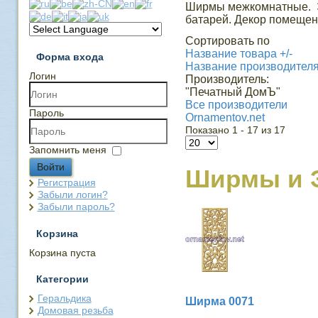
Ширмы межкомнатные. Э
батарей. Декор помещен
Сортировать по
Название товара +/-
Форма входа
Название производител
Логин
Производитель:
"Печатный ДомЪ"
Все производители
Пароль
Ornamentov.net
Показано 1 - 17 из 17
Запомнить меня
Войти
Ширмы и 
Регистрация
Забыли логин?
Забыли пароль?
Корзина
Корзина пуста
Категории
Геральдика
Ширма 0071
Домовая резьба