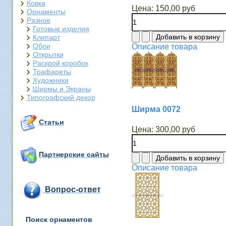
Ковка
Цена:
150,00 руб
Орнаменты
Разное
Готовые изделия
Клипарт
Обои
Описание товара
Открытки
Раскрой коробок
Трафареты
Художники
Ширмы и Экраны
Типографский декор
Ширма 0072
Статьи
Цена:
300,00 руб
Партнерские сайты
Описание товара
Вопрос-ответ
Поиск орнаментов