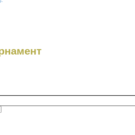
/-
рнамент