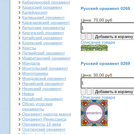
Кабардинский орнамент
Казахский орнамент
Русский орнамент 0268
Калейдоскоп
Калмыцкий орнамент
Цена:
70,00 руб
Карачаевский орнамент
Кельтские орнаменты
Киргизский орнамент
Китайский орнамент
Описание товара
Корякский орнамент
Кресты
Латвийский орнамент
Мавританский орнамент
Мандала
Русский орнамент 0269
Монгольский орнамент
Монограммы
Цена:
30,00 руб
Мордовский орнамент
Нанайский орнамент
Ненецкий орнамент
Нивхи
Описание товара
Ногайский орнамент
Обско-угорские
орнаменты
Орнамент народа манси
Орнамент Ренессанса
Орнаменты 16 века
Осетинский орнамент