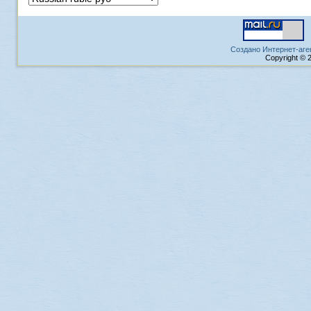
Создано Интернет-аге
Copyright © 2