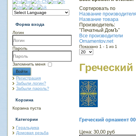
Сортировать по
Название производителя 
Название товара
Форма входа
Производитель:
"Печатный ДомЪ"
Логин
Все производители
Ornamentov.net
Показано 1 - 1 из 1
Пароль
Греческий
Запомнить меня
Войти
Регистрация
Забыли логин?
Забыли пароль?
Корзина
Корзина пуста
Категории
Греческий орнамент 00
Геральдика
Цена:
30,00 руб
Домовая резьба