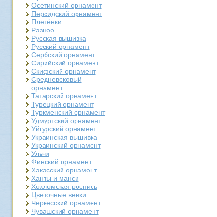
Осетинский орнамент
Персидский орнамент
Плетёнки
Разное
Русская вышивка
Русский орнамент
Сербский орнамент
Сирийский орнамент
Скифский орнамент
Средневековый
орнамент
Татарский орнамент
Турецкий орнамент
Туркменский орнамент
Удмуртский орнамент
Уйгурский орнамент
Украинская вышивка
Украинский орнамент
Ульчи
Финский орнамент
Хакасский орнамент
Ханты и манси
Хохломская роспись
Цветочные венки
Черкесский орнамент
Чувашский орнамент