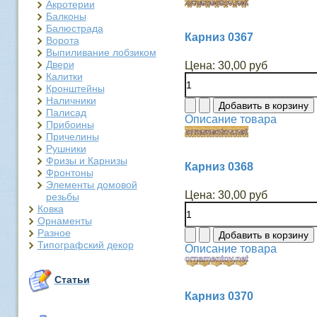
Акротерии
Балконы
Балюстрада
Карниз 0367
Ворота
Выпиливание лобзиком
Двери
Цена:
30,00 руб
Калитки
Кронштейны
Наличники
Палисад
Описание товара
Прибоины
Причелины
Рушники
Фризы и Карнизы
Карниз 0368
Фронтоны
Элементы домовой
Цена:
30,00 руб
резьбы
Ковка
Орнаменты
Разное
Типографский декор
Описание товара
Статьи
Карниз 0370