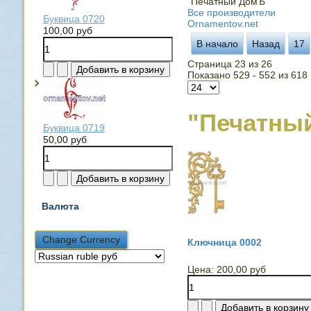
"Печатный ДомЪ"
Все производители
Буквица 0720
Ornamentov.net
100,00 руб
В начало
Назад
17
Страница 23 из 26
Показано 529 - 552 из 618
"Печатны
Буквица 0719
50,00 руб
Валюта
Ключница 0002
Цена:
200,00 руб