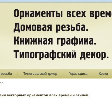
 резьба
Типографский декор
Геральдика
Ковка
ог
ин векторных орнаментов всех времён и стилей.