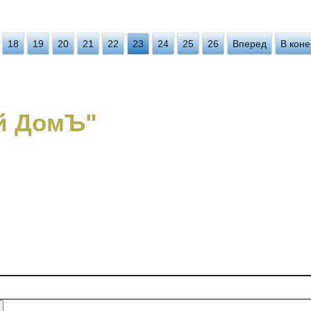
18
19
20
21
22
23
24
25
26
Вперед
В коне
й ДомЪ"