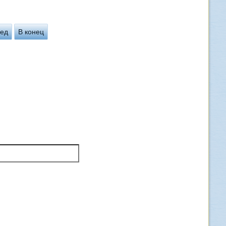
ед
В конец