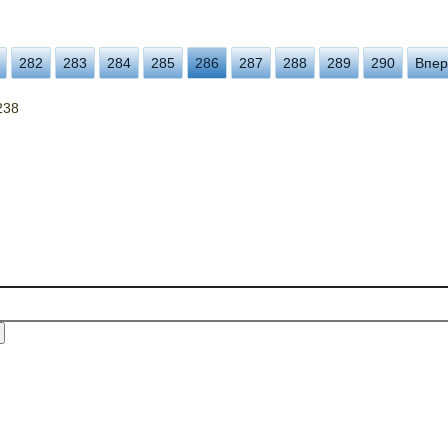
282
283
284
285
286
287
288
289
290
Впер
238