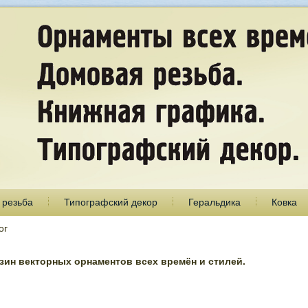
 резьба
Типографский декор
Геральдика
Ковка
ог
ин векторных орнаментов всех времён и стилей.