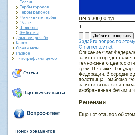
России
Гербы городов
Гербы районов
Фамильные гербы
Цена
300,00 руб
Флаги
Шевроны
Эмблемы
Домовая резьба
Задайте вопрос по этому
Ковка
Ornamentov.net
Орнаменты
Описание
Флаг Федераль
Разное
занятости представляет
Типографский декор
темно-синего цвета с от
трем. В крыже - Государ
Статьи
Федерации. В середине 
полотнища - эмблема Фе
занятости высотой три 
изображенная белым и ч
Партнерские сайты
Рецензии
Вопрос-ответ
Еще нет отзывов об этом
Поиск орнаментов