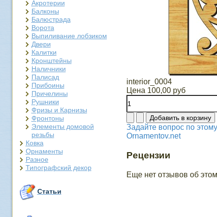
Акротерии
Балконы
Балюстрада
Ворота
Выпиливание лобзиком
Двери
Калитки
Кронштейны
Наличники
Палисад
interior_0004
Прибоины
Цена
100,00 руб
Причелины
Рушники
Фризы и Карнизы
Фронтоны
Элементы домовой
Задайте вопрос по этому
резьбы
Ornamentov.net
Ковка
Орнаменты
Рецензии
Разное
Типографский декор
Еще нет отзывов об этом
Статьи