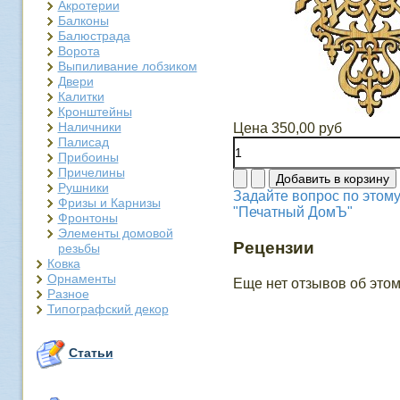
Акротерии
Балконы
Балюстрада
Ворота
Выпиливание лобзиком
Двери
Калитки
Кронштейны
Наличники
Цена
350,00 руб
Палисад
Прибоины
Причелины
Рушники
Задайте вопрос по этому
Фризы и Карнизы
"Печатный ДомЪ"
Фронтоны
Элементы домовой
Рецензии
резьбы
Ковка
Орнаменты
Еще нет отзывов об этом
Разное
Типографский декор
Статьи