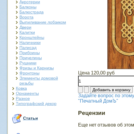
Акротерии
Балконы
Балюстрада
Ворота
Выпиливание лобзиком
Двери
Калитки
Кронштейны
Наличники
Палисад
Прибоины
Причелины
Рушники
Фризы и Карнизы
Цена
120,00 руб
Фронтоны
Элементы домовой
резьбы
Ковка
Орнаменты
Задайте вопрос по этому
Разное
"Печатный ДомЪ"
Типографский декор
Рецензии
Статьи
Еще нет отзывов об этом