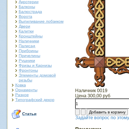
Акротерии
Балконы
Балюстрада
Ворота
Выпиливание лобзиком
Двери
Калитки
Кронштейны
Наличники
Палисад
Прибоины
Причелины
Рушники
Фризы и Карнизы
Фронтоны
Элементы домовой
резьбы
Ковка
Орнаменты
Наличник 0019
Разное
Цена
300,00 руб
Типографский декор
Статьи
Задайте вопрос по этому