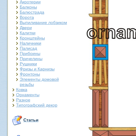
Акротерии
Балконы
Балюстрада
Ворота
Выпиливание лобзиком
Двери
Калитки
Кронштейны
Наличники
Палисад
Прибоины
Причелины
Рушники
Фризы и Карнизы
Фронтоны
Элементы домовой
резьбы
Ковка
Орнаменты
Разное
Типографский декор
Статьи