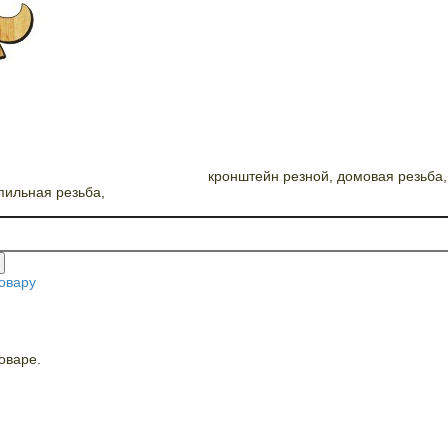
кронштейн резной, домовая резьба, 
пильная резьба,
овару
оваре.