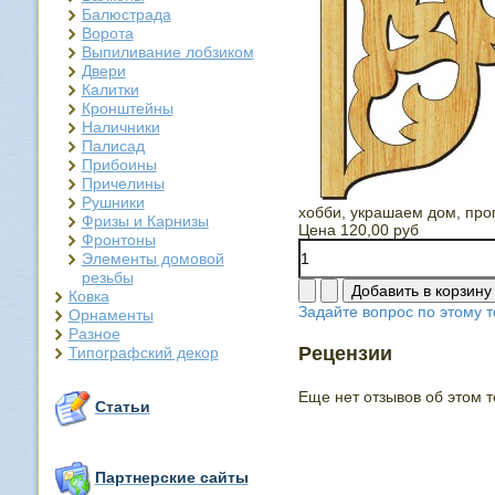
Балюстрада
Ворота
Выпиливание лобзиком
Двери
Калитки
Кронштейны
Наличники
Палисад
Прибоины
Причелины
Рушники
хобби, украшаем дом, про
Фризы и Карнизы
Цена
120,00 руб
Фронтоны
Элементы домовой
резьбы
Ковка
Задайте вопрос по этому т
Орнаменты
Разное
Рецензии
Типографский декор
Еще нет отзывов об этом т
Статьи
Партнерские сайты