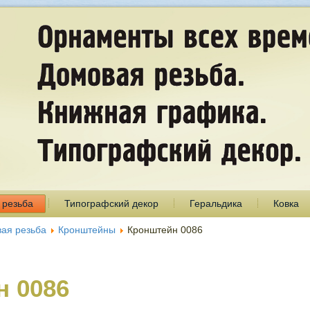
 резьба
Типографский декор
Геральдика
Ковка
ая резьба
Кронштейны
Кронштейн 0086
н 0086