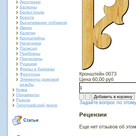
Акротерии
Балконы
Балюстрада
Ворота
Выпиливание лобзиком
Двери
Калитки
Кронштейны
Наличники
Палисад
Прибоины
Причелины
Рушники
Фризы и Карнизы
Кронштейн 0073
Фронтоны
Элементы домовой
Цена
60,00 руб
резьбы
Ковка
Орнаменты
Разное
Задайте вопрос по этому
Типографский декор
Рецензии
Статьи
Еще нет отзывов об этом