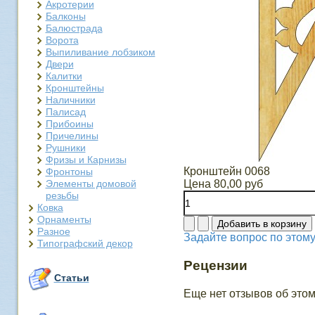
Акротерии
Балконы
Балюстрада
Ворота
Выпиливание лобзиком
Двери
Калитки
Кронштейны
Наличники
Палисад
Прибоины
Причелины
Рушники
Фризы и Карнизы
Кронштейн 0068
Фронтоны
Элементы домовой
Цена
80,00 руб
резьбы
Ковка
Орнаменты
Разное
Задайте вопрос по этому
Типографский декор
Рецензии
Статьи
Еще нет отзывов об этом