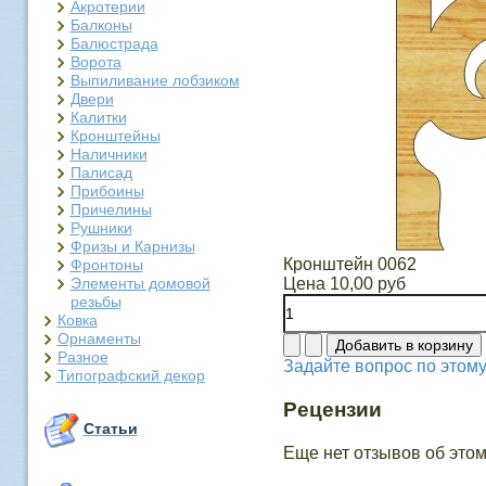
Акротерии
Балконы
Балюстрада
Ворота
Выпиливание лобзиком
Двери
Калитки
Кронштейны
Наличники
Палисад
Прибоины
Причелины
Рушники
Фризы и Карнизы
Кронштейн 0062
Фронтоны
Элементы домовой
Цена
10,00 руб
резьбы
Ковка
Орнаменты
Разное
Задайте вопрос по этому
Типографский декор
Рецензии
Статьи
Еще нет отзывов об этом