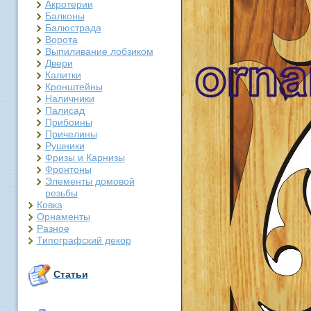
Акротерии
Балконы
Балюстрада
Ворота
Выпиливание лобзиком
Двери
Калитки
Кронштейны
Наличники
Палисад
Прибоины
Причелины
Рушники
Фризы и Карнизы
Фронтоны
Элементы домовой
резьбы
Ковка
Орнаменты
Разное
Типографский декор
Статьи