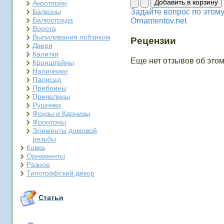
Акротерии
Балконы
Задайте вопрос по этому
Балюстрада
Ornamentov.net
Ворота
Выпиливание лобзиком
Рецензии
Двери
Калитки
Еще нет отзывов об этом
Кронштейны
Наличники
Палисад
Прибоины
Причелины
Рушники
Фризы и Карнизы
Фронтоны
Элементы домовой
резьбы
Ковка
Орнаменты
Разное
Типографский декор
Статьи