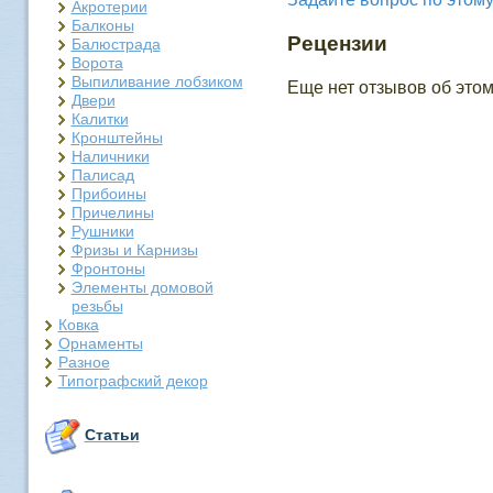
Акротерии
Балконы
Рецензии
Балюстрада
Ворота
Выпиливание лобзиком
Еще нет отзывов об этом
Двери
Калитки
Кронштейны
Наличники
Палисад
Прибоины
Причелины
Рушники
Фризы и Карнизы
Фронтоны
Элементы домовой
резьбы
Ковка
Орнаменты
Разное
Типографский декор
Статьи