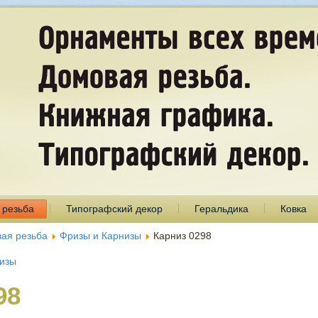
 резьба
Типографский декор
Геральдика
Ковка
ая резьба
Фризы и Карнизы
Карниз 0298
низы
98