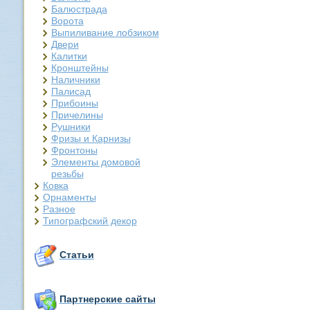
Балюстрада
Ворота
Выпиливание лобзиком
Двери
Калитки
Кронштейны
Наличники
Палисад
Прибоины
Причелины
Рушники
Фризы и Карнизы
Фронтоны
Элементы домовой
резьбы
Ковка
Орнаменты
Разное
Типографский декор
Статьи
Партнерские сайты