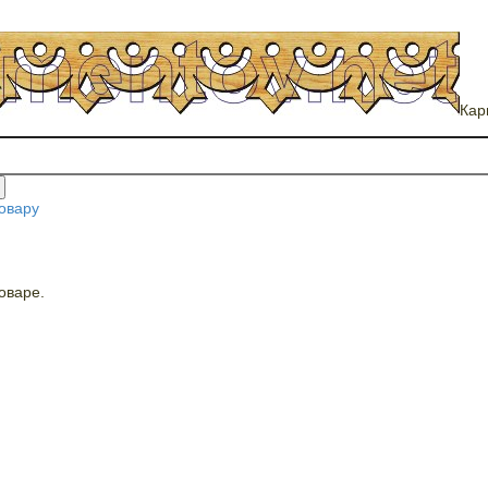
Кар
овару
оваре.