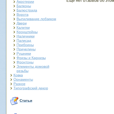
Еще нет отзывов об этом
Акротерии
Балконы
Балюстрада
Ворота
Выпиливание лобзиком
Двери
Калитки
Кронштейны
Наличники
Палисад
Прибоины
Причелины
Рушники
Фризы и Карнизы
Фронтоны
Элементы домовой
резьбы
Ковка
Орнаменты
Разное
Типографский декор
Статьи