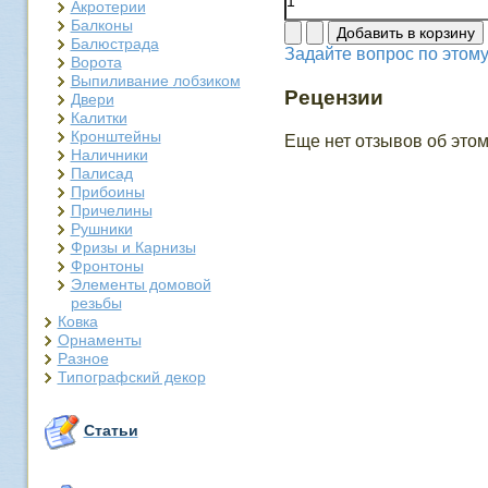
Акротерии
Балконы
Балюстрада
Задайте вопрос по этому
Ворота
Выпиливание лобзиком
Рецензии
Двери
Калитки
Кронштейны
Еще нет отзывов об этом
Наличники
Палисад
Прибоины
Причелины
Рушники
Фризы и Карнизы
Фронтоны
Элементы домовой
резьбы
Ковка
Орнаменты
Разное
Типографский декор
Статьи