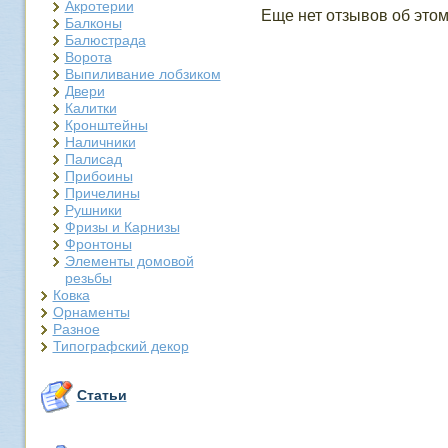
Акротерии
Еще нет отзывов об этом
Балконы
Балюстрада
Ворота
Выпиливание лобзиком
Двери
Калитки
Кронштейны
Наличники
Палисад
Прибоины
Причелины
Рушники
Фризы и Карнизы
Фронтоны
Элементы домовой
резьбы
Ковка
Орнаменты
Разное
Типографский декор
Статьи