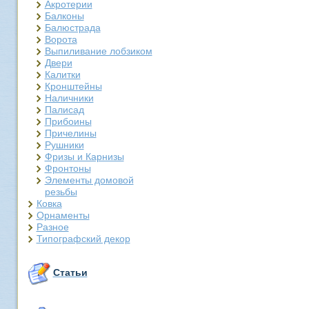
Акротерии
Балконы
Балюстрада
Ворота
Выпиливание лобзиком
Двери
Калитки
Кронштейны
Наличники
Палисад
Прибоины
Причелины
Рушники
Фризы и Карнизы
Фронтоны
Элементы домовой
резьбы
Ковка
Орнаменты
Разное
Типографский декор
Статьи