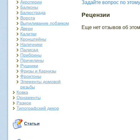
Акротерии
Задайте вопрос по этому
Балконы
Балюстрада
Рецензии
Ворота
Выпиливание лобзиком
Еще нет отзывов об этом
Двери
Калитки
Кронштейны
Наличники
Палисад
Прибоины
Причелины
Рушники
Фризы и Карнизы
Фронтоны
Элементы домовой
резьбы
Ковка
Орнаменты
Разное
Типографский декор
Статьи