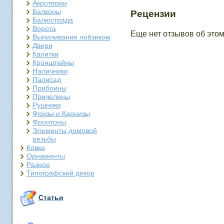
Акротерии
Балконы
Рецензии
Балюстрада
Ворота
Еще нет отзывов об этом
Выпиливание лобзиком
Двери
Калитки
Кронштейны
Наличники
Палисад
Прибоины
Причелины
Рушники
Фризы и Карнизы
Фронтоны
Элементы домовой
резьбы
Ковка
Орнаменты
Разное
Типографский декор
Статьи