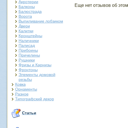
Акротерии
Еще нет отзывов об этом
Балконы
Балюстрада
Ворота
Выпиливание лобзиком
Двери
Калитки
Кронштейны
Наличники
Палисад
Прибоины
Причелины
Рушники
Фризы и Карнизы
Фронтоны
Элементы домовой
резьбы
Ковка
Орнаменты
Разное
Типографский декор
Статьи