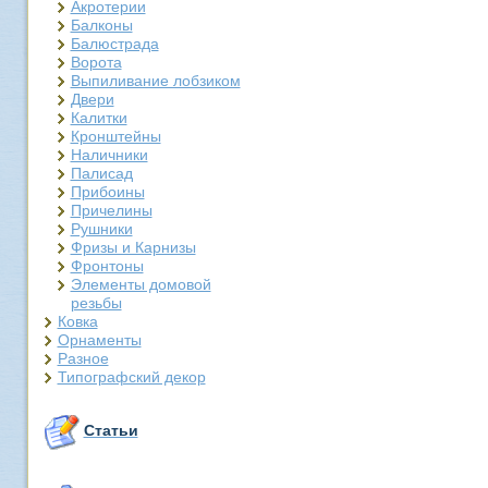
Акротерии
Балконы
Балюстрада
Ворота
Выпиливание лобзиком
Двери
Калитки
Кронштейны
Наличники
Палисад
Прибоины
Причелины
Рушники
Фризы и Карнизы
Фронтоны
Элементы домовой
резьбы
Ковка
Орнаменты
Разное
Типографский декор
Статьи