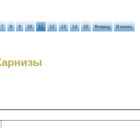
7
8
9
10
11
12
13
14
15
Вперед
В конец
Карнизы