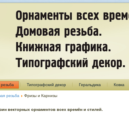
 резьба
Типографский декор
Геральдика
Ковка
ая резьба
Фризы и Карнизы
ин векторных орнаментов всех времён и стилей.