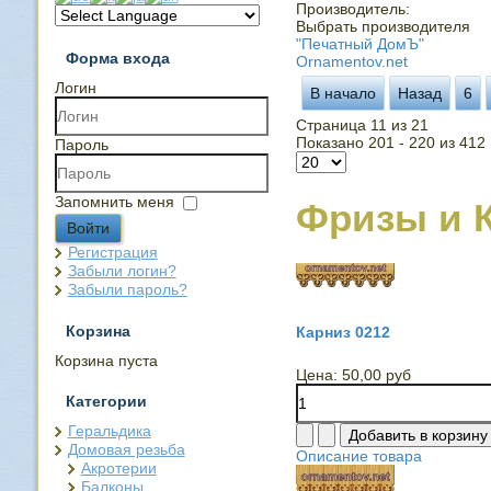
Производитель:
Выбрать производителя
"Печатный ДомЪ"
Форма входа
Ornamentov.net
Логин
В начало
Назад
6
Страница 11 из 21
Показано 201 - 220 из 412
Пароль
Запомнить меня
Фризы и 
Войти
Регистрация
Забыли логин?
Забыли пароль?
Корзина
Карниз 0212
Корзина пуста
Цена:
50,00 руб
Категории
Геральдика
Домовая резьба
Описание товара
Акротерии
Балконы