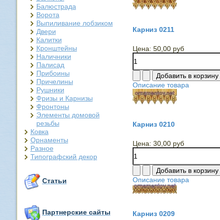
Балюстрада
Ворота
Выпиливание лобзиком
Карниз 0211
Двери
Калитки
Кронштейны
Цена:
50,00 руб
Наличники
Палисад
Прибоины
Причелины
Описание товара
Рушники
Фризы и Карнизы
Фронтоны
Элементы домовой
резьбы
Карниз 0210
Ковка
Орнаменты
Цена:
30,00 руб
Разное
Типографский декор
Описание товара
Статьи
Партнерские сайты
Карниз 0209