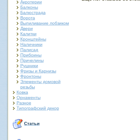
Акротерии
Балконы
Балюстрада
Ворота
Выпиливание лобзиком
Двери
Калитки
Кронштейны
Наличники
Палисад
Прибоины
Причелины
Рушники
Фризы и Карнизы
Фронтоны
Элементы домовой
резьбы
Ковка
Орнаменты
Разное
Типографский декор
Статьи