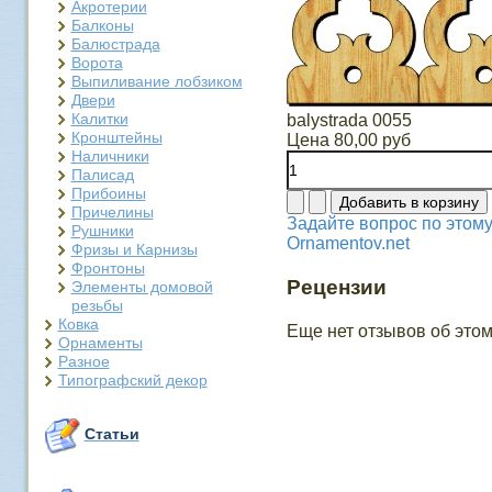
Акротерии
Балконы
Балюстрада
Ворота
Выпиливание лобзиком
Двери
Калитки
balystrada 0055
Кронштейны
Цена
80,00 руб
Наличники
Палисад
Прибоины
Причелины
Задайте вопрос по этому
Рушники
Ornamentov.net
Фризы и Карнизы
Фронтоны
Рецензии
Элементы домовой
резьбы
Ковка
Еще нет отзывов об этом
Орнаменты
Разное
Типографский декор
Статьи