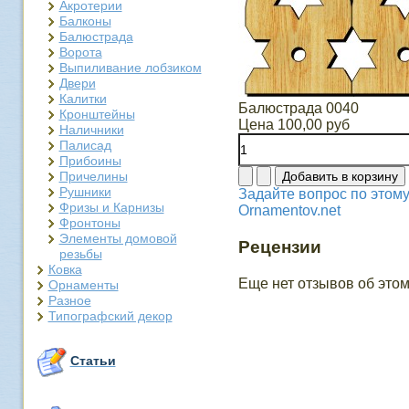
Акротерии
Балконы
Балюстрада
Ворота
Выпиливание лобзиком
Двери
Калитки
Балюстрада 0040
Кронштейны
Цена
100,00 руб
Наличники
Палисад
Прибоины
Причелины
Рушники
Задайте вопрос по этому
Фризы и Карнизы
Ornamentov.net
Фронтоны
Элементы домовой
Рецензии
резьбы
Ковка
Еще нет отзывов об этом
Орнаменты
Разное
Типографский декор
Статьи