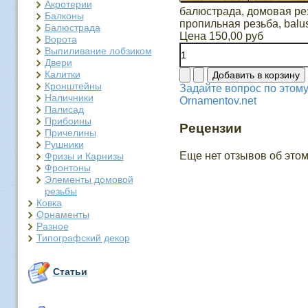
Акротерии
балюстрада, домовая рез
Балконы
пропильная резьба, balu
Балюстрада
Цена
150,00 руб
Ворота
Выпиливание лобзиком
Двери
Калитки
Кронштейны
Задайте вопрос по этому
Наличники
Ornamentov.net
Палисад
Прибоины
Рецензии
Причелины
Рушники
Еще нет отзывов об этом
Фризы и Карнизы
Фронтоны
Элементы домовой
резьбы
Ковка
Орнаменты
Разное
Типографский декор
Статьи