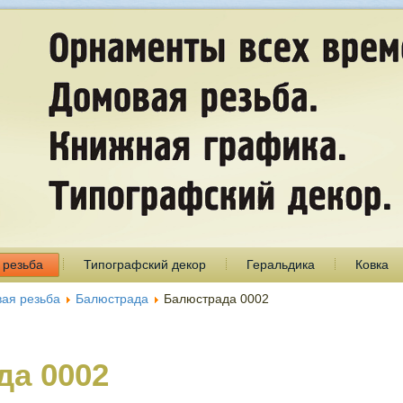
 резьба
Типографский декор
Геральдика
Ковка
ая резьба
Балюстрада
Балюстрада 0002
да 0002