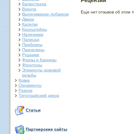
Рецензии
Балюстрада
Ворота
Еще нет отзывов об этом т
Выпиливание лобзиком
Двери
Калитки
Кронштейны
Наличники
Палисад
Прибоины
Причелины
Рушники
Фризы и Карнизы
Фронтоны
Элементы домовой
резьбы
Ковка
Орнаменты
Разное
Типографский декор
Статьи
Партнерские сайты