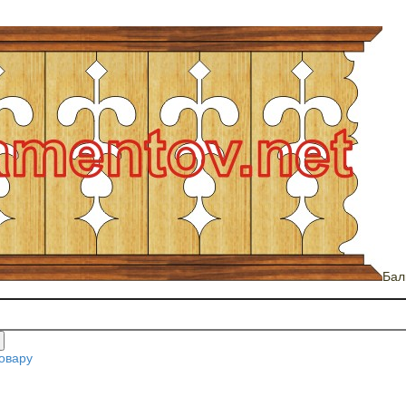
Бал
овару