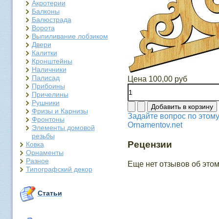
Акротерии
Балконы
Балюстрада
Ворота
Выпиливание лобзиком
Двери
Калитки
Кронштейны
Наличники
Палисад
Цена
100,00 руб
Прибоины
Причелины
Рушники
Фризы и Карнизы
Задайте вопрос по этому
Фронтоны
Ornamentov.net
Элементы домовой
резьбы
Рецензии
Ковка
Орнаменты
Разное
Еще нет отзывов об этом
Типографский декор
Статьи