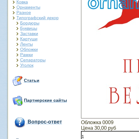
Ковка
Орнаменты
Разное
Типографский декор
Бордюры
Буквицы
Заставки
Картуши
Ленты
Обложки
Рамки
Сепараторы
Уголок
Статьи
Партнерские сайты
Вопрос-ответ
Обложка 0009
Цена
30,00 руб