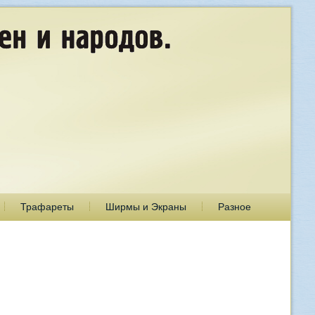
Трафареты
Ширмы и Экраны
Разное