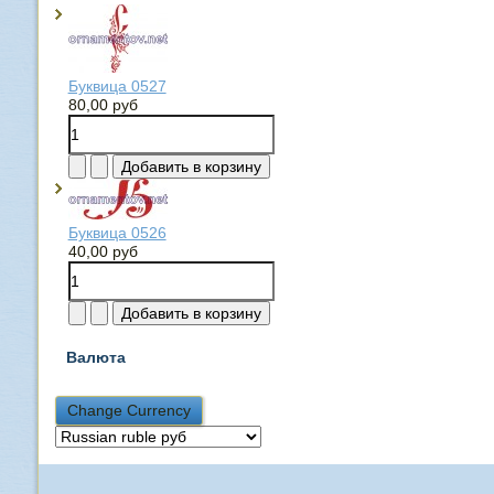
Буквица 0527
80,00 руб
Буквица 0526
40,00 руб
Валюта