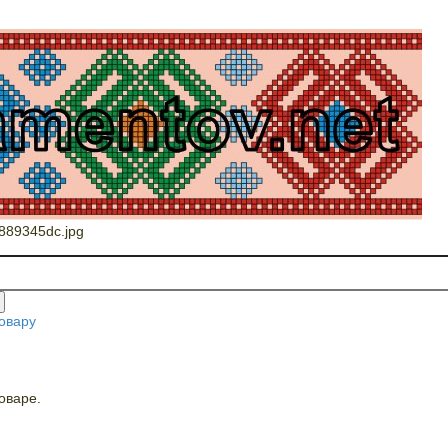
89345dc.jpg
овару
оваре.