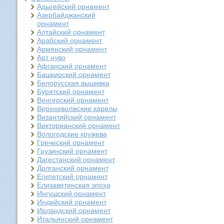
Адыгейский орнамент
Азербайджанский
орнамент
Алтайский орнамент
Арабский орнамент
Армянский орнамент
Арт нуво
Афганский орнамент
Башкирский орнамент
Белорусская вышивка
Бурятский орнамент
Венгерский орнамент
Верхневолжские карелы
Византийский орнамент
Викторианский орнамент
Вологодские кружева
Греческий орнамент
Грузинский орнамент
Дагестанский орнамент
Долганский орнамент
Египетский орнамент
Елизаветинская эпоха
Ингушский орнамент
Индийский орнамент
Ирландский орнамент
Итальянский орнамент