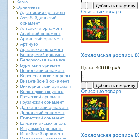
Ковка
Орнаменты
Описание товара
Адыгейский орнамент
Азербайджанский
орнамент
Алтайский орнамент
Арабский орнамент
Армянский орнамент
Арт нуво
Афганский орнамент
Башкирский орнамент
Хохломская роспись 0
Белорусская вышивка
Бурятский орнамент
Цена:
300,00 руб
Венгерский орнамент
Верхневолжские карелы
Византийский орнамент
Викторианский орнамент
Описание товара
Вологодские кружева
Греческий орнамент
Грузинский орнамент
Дагестанский орнамент
Долганский орнамент
Египетский орнамент
Елизаветинская эпоха
Ингушский орнамент
Индийский орнамент
Хохломская роспись 0
Ирландский орнамент