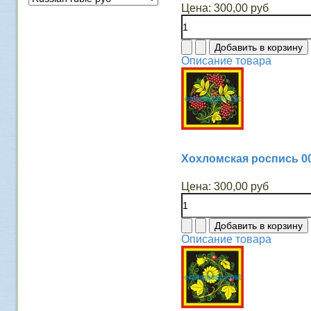
Цена:
300,00 руб
Описание товара
Хохломская роспись 0
Цена:
300,00 руб
Описание товара