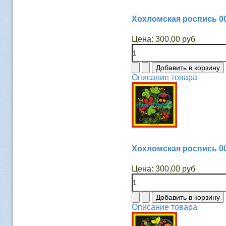
Хохломская роспись 0
Цена:
300,00 руб
Описание товара
Хохломская роспись 0
Цена:
300,00 руб
Описание товара