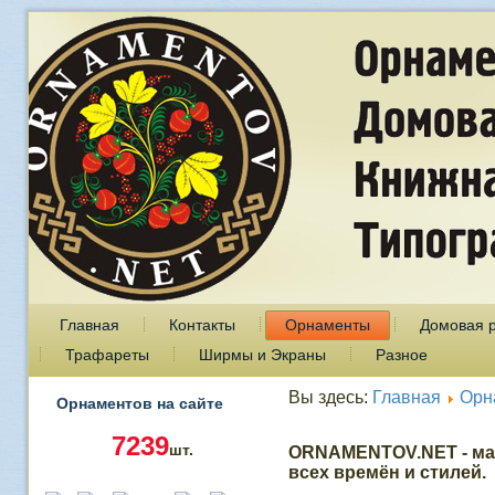
Главная
Контакты
Орнаменты
Домовая 
Трафареты
Ширмы и Экраны
Разное
Вы здесь:
Главная
Орн
Орнаментов на сайте
7239
шт.
ORNAMENTOV.NET - ма
всех времён и стилей.