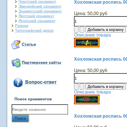
Чукотский орнамент
Хохломская роспись 0
Эвенкийский орнамент
Эскимосский орнамент
Цена:
50,00 руб
Якутский орнамент
Японский орнамент
Разное
Типографский декор
Описание товара
Статьи
Хохломская роспись 0
Партнерские сайты
Цена:
50,00 руб
Вопрос-ответ
Описание товара
Поиск орнаментов
Хохломская роспись 0